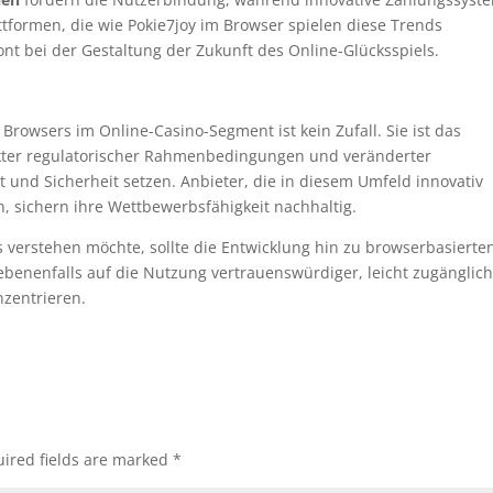
attformen, die wie Pokie7joy im Browser spielen diese Trends
ront bei der Gestaltung der Zukunft des Online-Glücksspiels.
owsers im Online-Casino-Segment ist kein Zufall. Sie ist das
tärkter regulatorischer Rahmenbedingungen und veränderter
ät und Sicherheit setzen. Anbieter, die in diesem Umfeld innovativ
n, sichern ihre Wettbewerbsfähigkeit nachhaltig.
ls verstehen möchte, sollte die Entwicklung hin zu browserbasierte
benenfalls auf die Nutzung vertrauenswürdiger, leicht zugänglic
nzentrieren.
ired fields are marked
*