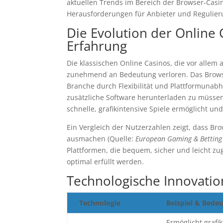
aktuellen Trends im Bereich der Browser-Casi
Herausforderungen für Anbieter und Regulier
Die Evolution der Online 
Erfahrung
Die klassischen Online Casinos, die vor allem
zunehmend an Bedeutung verloren. Das Browser
Branche durch Flexibilität und Plattformunab
zusätzliche Software herunterladen zu müssen
schnelle, grafikintensive Spiele ermöglicht un
Ein Vergleich der Nutzerzahlen zeigt, dass Br
ausmachen (Quelle:
European Gaming & Betting 
Plattformen, die bequem, sicher und leicht z
optimal erfüllt werden.
Technologische Innovati
Technologie
Beispiel & Bede
Ermöglicht grafik