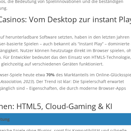
nos, die Bedeutung von Spielinnovationen und die beständigen
ung.
Casinos: Vom Desktop zur instant Pla
 auf herunterladbare Software setzten, haben in den letzten Jahren
-basierte Spielen – auch bekannt als “Instant Play” – dominierte 
hängigkeit. Nutzer können heutzutage direkt im Browser spielen, o
. Für Entwickler bedeutet das den Einsatz von HTML5-Technologie,
d gleichzeitig auf verschiedenen Geräten funktioniert.
owser-Spiele heute etwa
70%
des Marktanteils im Online-Glücksspie
Association, 2023
). Der Trend ist klar: Die Spielerschaft erwartet
ugänglich sind – Eigenschaften, die durch moderne Browser-Apps
onen: HTML5, Cloud-Gaming & KI
utung
reiche Spiele ohne Plugins, sorgt für Kompatibilität und schnelle