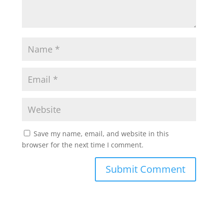
Save my name, email, and website in this
browser for the next time I comment.