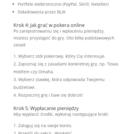
Portfele elektroniczne (PayPal, Skrill, Neteller)
Doładowania przez BLIK
Krok 4: Jak grać w pokera online
Po zarejestrowaniu się i wpłaceniu pieniędzy,
możesz przystąpić do gry. Oto kilka podstawowych
zasad:
Wybierz stół pokerowy, który Cię interesuje.
Zapoznaj się z zasadami konkretnej gry, np. Texas
Hold’em czy Omaha.
Wybierz stawkę, która odpowiada Twojemu
budżetowi.
Rozpocznij grę i baw się dobrze!
Krok 5: Wypłacanie pieniędzy
Aby wypłacić środki, wykonaj następujące kroki:
Zaloguj się na swoje konto.
Przejdź do sekcji „Wypłaty”.