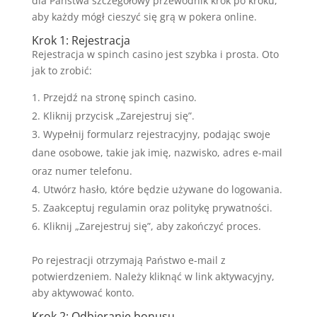
dla Państwa szczegółowy przewodnik krok po kroku,
aby każdy mógł cieszyć się grą w pokera online.
Krok 1: Rejestracja
Rejestracja w spinch casino jest szybka i prosta. Oto
jak to zrobić:
Przejdź na stronę spinch casino.
Kliknij przycisk „Zarejestruj się”.
Wypełnij formularz rejestracyjny, podając swoje
dane osobowe, takie jak imię, nazwisko, adres e-mail
oraz numer telefonu.
Utwórz hasło, które będzie używane do logowania.
Zaakceptuj regulamin oraz politykę prywatności.
Kliknij „Zarejestruj się”, aby zakończyć proces.
Po rejestracji otrzymają Państwo e-mail z
potwierdzeniem. Należy kliknąć w link aktywacyjny,
aby aktywować konto.
Krok 2: Odbieranie bonusu