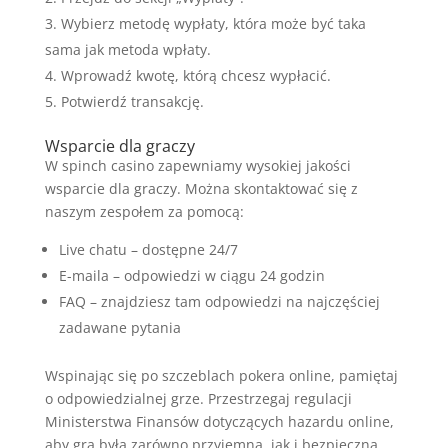
Wybierz metodę wypłaty, która może być taka
sama jak metoda wpłaty.
Wprowadź kwotę, którą chcesz wypłacić.
Potwierdź transakcję.
Wsparcie dla graczy
W spinch casino zapewniamy wysokiej jakości
wsparcie dla graczy. Można skontaktować się z
naszym zespołem za pomocą:
Live chatu – dostępne 24/7
E-maila – odpowiedzi w ciągu 24 godzin
FAQ – znajdziesz tam odpowiedzi na najczęściej
zadawane pytania
Wspinając się po szczeblach pokera online, pamiętaj
o odpowiedzialnej grze. Przestrzegaj regulacji
Ministerstwa Finansów dotyczących hazardu online,
aby gra była zarówno przyjemna, jak i bezpieczna.