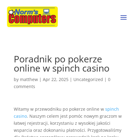
Poradnik po pokerze
online w spinch casino
by
matthew
|
Apr 22, 2025
|
Uncategorized
|
0
comments
Witamy w przewodniku po pokerze online w
spinch
casino
. Naszym celem jest pomóc nowym graczom w
łatwej rejestracji, korzystaniu z wysokiej jakości
wsparcia oraz dokonaniu płatności. Przygotowaliśmy