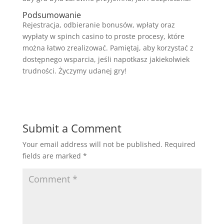
Podsumowanie
Rejestracja, odbieranie bonusów, wpłaty oraz
wypłaty w spinch casino to proste procesy, które
można łatwo zrealizować. Pamiętaj, aby korzystać z
dostępnego wsparcia, jeśli napotkasz jakiekolwiek
trudności. Życzymy udanej gry!
Submit a Comment
Your email address will not be published.
Required
fields are marked
*