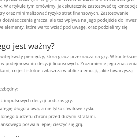
x. W artykule tym omówimy, jak skutecznie zastosować tę koncepcj
ry oraz minimalizować ryzyko strat finansowych. Zastosowanie
a doświadczenia gracza, ale też wpływa na jego podejście do inwest
e elementy, które warto wziąć pod uwagę, oraz podzielimy się
zego jest ważny?
witej kwoty pieniędzy, którą gracz przeznacza na gry. W kontekście
ę w podejmowaniu decyzji finansowych. Zrozumienie jego znaczeni
mi, co jest istotne zwłaszcza w obliczu emocji, jakie towarzyszą
iezbędny:
 impulsowych decyzji podczas gry.
tegię długofalową, a nie tylko chwilowe zyski.
lonego budżetu chroni przed dużymi stratami.
nansowego pozwala lepiej cieszyć się grą.