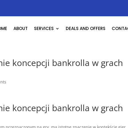
OME
ABOUT
SERVICES
DEALS AND OFFERS
CONTA
ie koncepcji bankrolla w grach
nts
ie koncepcji bankrolla w grach
tem przeznaczonym na gry, ma istotne znaczenie w kontekście gier