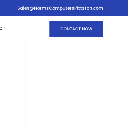
Sales@NormsComputersPittston.com
CT
CONTACT NOW