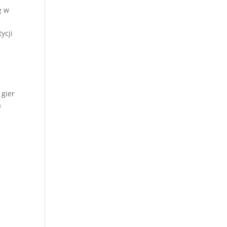
ę w
ycji
 gier
a