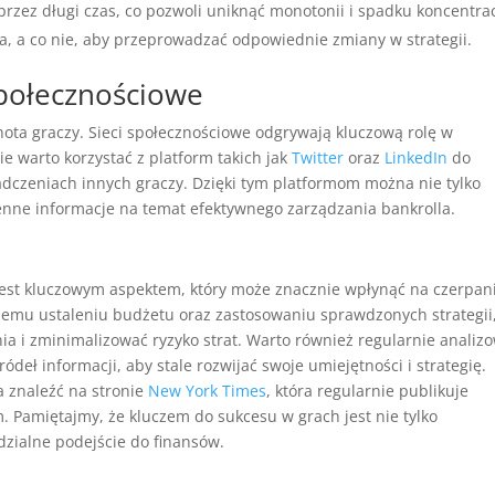
przez długi czas, co pozwoli uniknąć monotonii i spadku koncentrac
ła, a co nie, aby przeprowadzać odpowiednie zmiany w strategii.
społecznościowe
ta graczy. Sieci społecznościowe odgrywają kluczową rolę w
e warto korzystać z platform takich jak
Twitter
oraz
LinkedIn
do
adczeniach innych graczy. Dzięki tym platformom można nie tylko
nne informacje na temat efektywnego zarządzania bankrolla.
jest kluczowym aspektem, który może znacznie wpłynąć na czerpan
niemu ustaleniu budżetu oraz zastosowaniu sprawdzonych strategii
a i zminimalizować ryzyko strat. Warto również regularnie analiz
ódeł informacji, aby stale rozwijać swoje umiejętności i strategię.
a znaleźć na stronie
New York Times
, która regularnie publikuje
m. Pamiętajmy, że kluczem do sukcesu w grach jest nie tylko
zialne podejście do finansów.