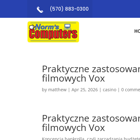
(570) 883-0300
H
Praktyczne zastosowan
filmowych Vox
by
matthew
|
Apr 25, 2026
|
casino
|
0 comme
Praktyczne zastosowan
filmowych Vox
Koncepcja bankrolla, czyli zarządzania budże