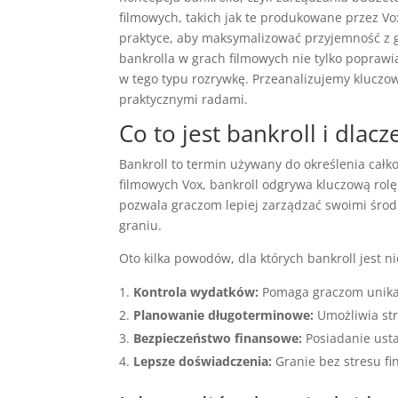
filmowych, takich jak te produkowane przez Vo
praktyce, aby maksymalizować przyjemność z g
bankrolla w grach filmowych nie tylko poprawi
w tego typu rozrywkę. Przeanalizujemy kluczow
praktycznymi radami.
Co to jest bankroll i dlac
Bankroll to termin używany do określenia całko
filmowych Vox, bankroll odgrywa kluczową rol
pozwala graczom lepiej zarządzać swoimi środka
graniu.
Oto kilka powodów, dla których bankroll jest n
Kontrola wydatków:
Pomaga graczom unikać
Planowanie długoterminowe:
Umożliwia stra
Bezpieczeństwo finansowe:
Posiadanie usta
Lepsze doświadczenia:
Granie bez stresu fi