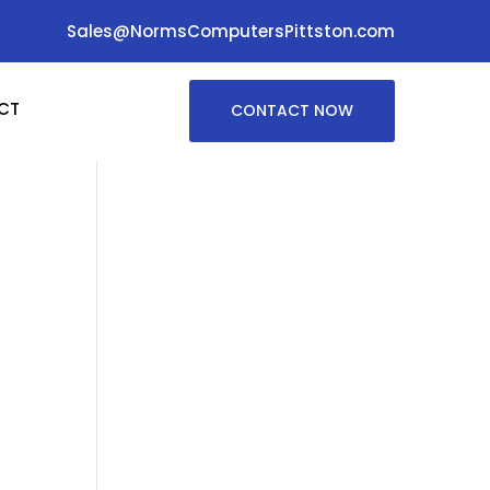
Sales@NormsComputersPittston.com
CT
CONTACT NOW