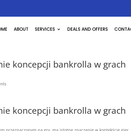
OME
ABOUT
SERVICES
DEALS AND OFFERS
CONTA
ie koncepcji bankrolla w grach
nts
ie koncepcji bankrolla w grach
tem przeznaczonym na gry, ma istotne znaczenie w kontekście gier