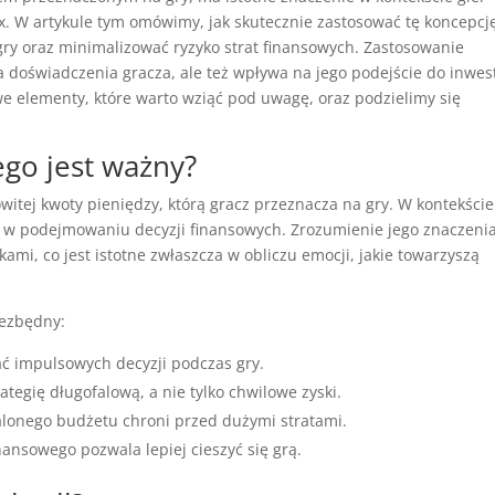
x. W artykule tym omówimy, jak skutecznie zastosować tę koncepcj
ry oraz minimalizować ryzyko strat finansowych. Zastosowanie
a doświadczenia gracza, ale też wpływa na jego podejście do inwest
e elementy, które warto wziąć pod uwagę, oraz podzielimy się
zego jest ważny?
witej kwoty pieniędzy, którą gracz przeznacza na gry. W kontekście
ę w podejmowaniu decyzji finansowych. Zrozumienie jego znaczeni
mi, co jest istotne zwłaszcza w obliczu emocji, jakie towarzyszą
iezbędny:
 impulsowych decyzji podczas gry.
tegię długofalową, a nie tylko chwilowe zyski.
lonego budżetu chroni przed dużymi stratami.
nansowego pozwala lepiej cieszyć się grą.