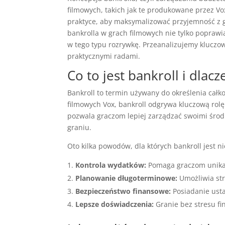
filmowych, takich jak te produkowane przez Vo
praktyce, aby maksymalizować przyjemność z g
bankrolla w grach filmowych nie tylko poprawi
w tego typu rozrywkę. Przeanalizujemy kluczow
praktycznymi radami.
Co to jest bankroll i dlac
Bankroll to termin używany do określenia całko
filmowych Vox, bankroll odgrywa kluczową rol
pozwala graczom lepiej zarządzać swoimi środka
graniu.
Oto kilka powodów, dla których bankroll jest n
Kontrola wydatków:
Pomaga graczom unikać
Planowanie długoterminowe:
Umożliwia stra
Bezpieczeństwo finansowe:
Posiadanie usta
Lepsze doświadczenia:
Granie bez stresu fi