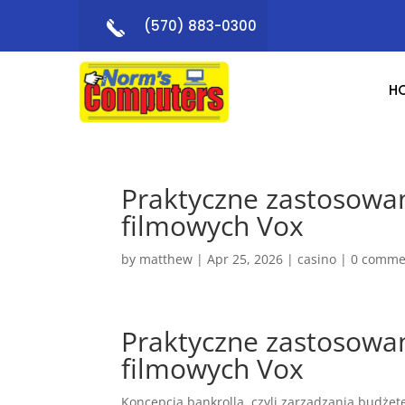
(570) 883-0300
H
Praktyczne zastosowan
filmowych Vox
by
matthew
|
Apr 25, 2026
|
casino
|
0 comme
Praktyczne zastosowan
filmowych Vox
Koncepcja bankrolla, czyli zarządzania budże