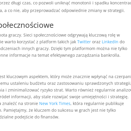
przez długi czas, co pozwoli uniknąć monotonii i spadku koncentrac
ła, a co nie, aby przeprowadzać odpowiednie zmiany w strategii.
społecznościowe
ta graczy. Sieci społecznościowe odgrywają kluczową rolę w
e warto korzystać z platform takich jak
Twitter
oraz
LinkedIn
do
adczeniach innych graczy. Dzięki tym platformom można nie tylko
nne informacje na temat efektywnego zarządzania bankrolla.
jest kluczowym aspektem, który może znacznie wpłynąć na czerpan
niemu ustaleniu budżetu oraz zastosowaniu sprawdzonych strategii
a i zminimalizować ryzyko strat. Warto również regularnie analiz
ódeł informacji, aby stale rozwijać swoje umiejętności i strategię.
a znaleźć na stronie
New York Times
, która regularnie publikuje
m. Pamiętajmy, że kluczem do sukcesu w grach jest nie tylko
zialne podejście do finansów.