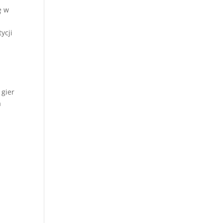
ę w
ycji
 gier
a