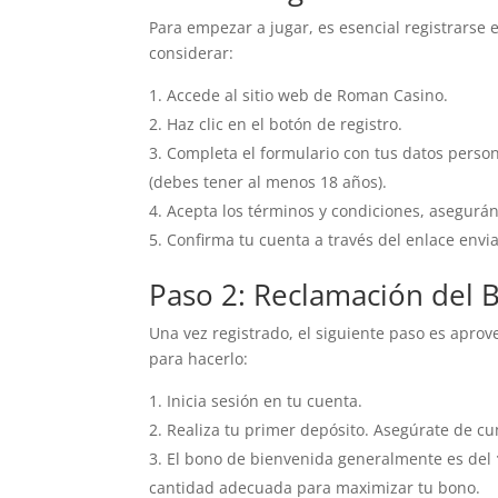
Para empezar a jugar, es esencial registrarse 
considerar:
Accede al sitio web de Roman Casino.
Haz clic en el botón de registro.
Completa el formulario con tus datos person
(debes tener al menos 18 años).
Acepta los términos y condiciones, aseguránd
Confirma tu cuenta a través del enlace envia
Paso 2: Reclamación del 
Una vez registrado, el siguiente paso es aprov
para hacerlo:
Inicia sesión en tu cuenta.
Realiza tu primer depósito. Asegúrate de cu
El bono de bienvenida generalmente es del
cantidad adecuada para maximizar tu bono.