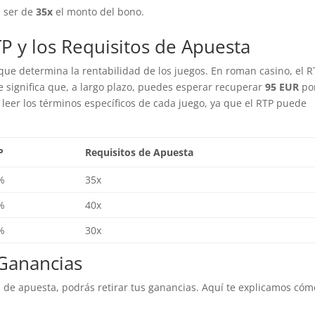
n ser de
35x
el monto del bono.
P y los Requisitos de Apuesta
o que determina la rentabilidad de los juegos. En roman casino, el 
ue significa que, a largo plazo, puedes esperar recuperar
95 EUR
po
 leer los términos específicos de cada juego, ya que el RTP puede
P
Requisitos de Apuesta
%
35x
%
40x
%
30x
 Ganancias
 de apuesta, podrás retirar tus ganancias. Aquí te explicamos cóm