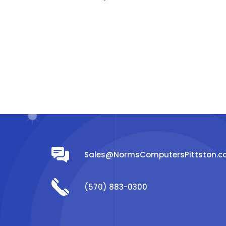
Sales@NormsComputersPittston.
(570) 883-0300