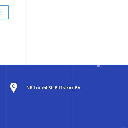
26 Laurel St, Pittston, PA