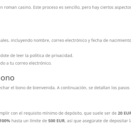
en roman casino. Este proceso es sencillo, pero hay ciertos aspecto
ales, incluyendo nombre, correo electrónico y fecha de nacimient
ote de leer la política de privacidad.
do a tu correo electrónico.
Bono
echar el bono de bienvenida. A continuación, se detallan los pasos
mplir con el requisito mínimo de depósito, que suele ser de
20 EU
100%
hasta un límite de
500 EUR
, así que asegúrate de depositar l