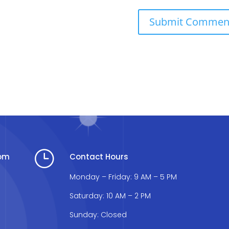
}
com
Contact Hours
Monday – Friday: 9 AM – 5 PM
Saturday: 10 AM – 2 PM
Sunday: Closed