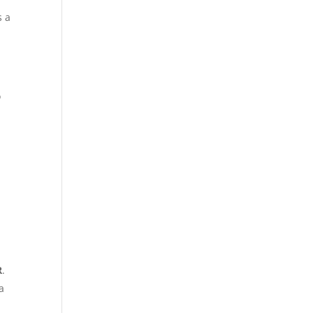
s a
o
R
.
a