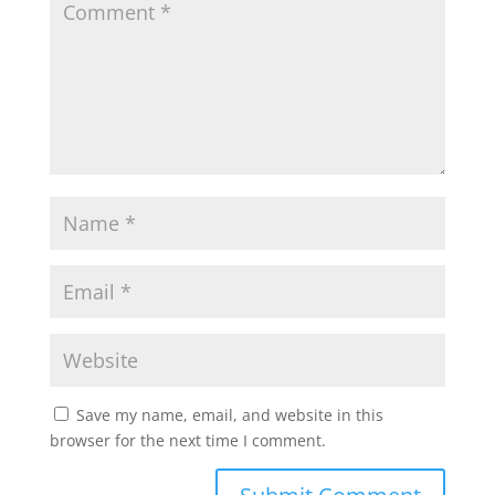
Save my name, email, and website in this
browser for the next time I comment.