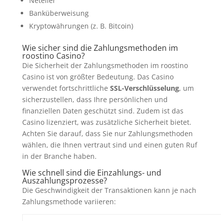
Neteller
Banküberweisung
Kryptowährungen (z. B. Bitcoin)
Wie sicher sind die Zahlungsmethoden im
roostino Casino?
Die Sicherheit der Zahlungsmethoden im roostino
Casino ist von größter Bedeutung. Das Casino
verwendet fortschrittliche
SSL-Verschlüsselung
, um
sicherzustellen, dass Ihre persönlichen und
finanziellen Daten geschützt sind. Zudem ist das
Casino lizenziert, was zusätzliche Sicherheit bietet.
Achten Sie darauf, dass Sie nur Zahlungsmethoden
wählen, die Ihnen vertraut sind und einen guten Ruf
in der Branche haben.
Wie schnell sind die Einzahlungs- und
Auszahlungsprozesse?
Die Geschwindigkeit der Transaktionen kann je nach
Zahlungsmethode variieren: