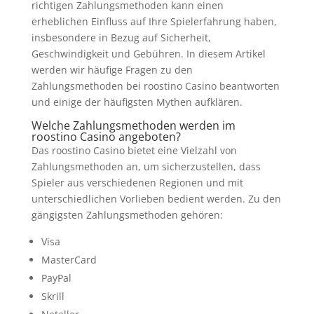
richtigen Zahlungsmethoden kann einen
erheblichen Einfluss auf Ihre Spielerfahrung haben,
insbesondere in Bezug auf Sicherheit,
Geschwindigkeit und Gebühren. In diesem Artikel
werden wir häufige Fragen zu den
Zahlungsmethoden bei roostino Casino beantworten
und einige der häufigsten Mythen aufklären.
Welche Zahlungsmethoden werden im
roostino Casino angeboten?
Das roostino Casino bietet eine Vielzahl von
Zahlungsmethoden an, um sicherzustellen, dass
Spieler aus verschiedenen Regionen und mit
unterschiedlichen Vorlieben bedient werden. Zu den
gängigsten Zahlungsmethoden gehören:
Visa
MasterCard
PayPal
Skrill