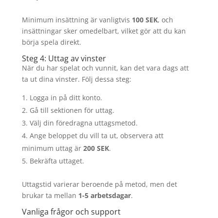
Minimum insättning är vanligtvis
100 SEK
, och
insättningar sker omedelbart, vilket gör att du kan
börja spela direkt.
Steg 4: Uttag av vinster
När du har spelat och vunnit, kan det vara dags att
ta ut dina vinster. Följ dessa steg:
Logga in på ditt konto.
Gå till sektionen för uttag.
Välj din föredragna uttagsmetod.
Ange beloppet du vill ta ut, observera att
minimum uttag är
200 SEK
.
Bekräfta uttaget.
Uttagstid varierar beroende på metod, men det
brukar ta mellan
1-5 arbetsdagar
.
Vanliga frågor och support