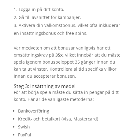
Logga in på ditt konto.
Gå till avsnittet för kampanjer.
Aktivera din välkomstbonus, vilket ofta inkluderar
en insättningsbonus och free spins.
Var medveten om att bonusar vanligtvis har ett
omsättningskrav på
35x
, vilket innebär att du måste
spela igenom bonusbeloppet 35 gånger innan du
kan ta ut vinster. Kontrollera alltid specifika villkor
innan du accepterar bonusen.
Steg 3: Insättning av medel
För att börja spela måste du sätta in pengar på ditt
konto. Här är de vanligaste metoderna:
Banköverföring
Kredit- och betalkort (Visa, Mastercard)
Swish
PayPal