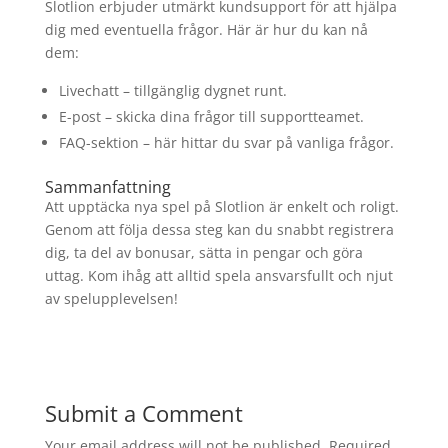
Slotlion erbjuder utmärkt kundsupport för att hjälpa
dig med eventuella frågor. Här är hur du kan nå
dem:
Livechatt – tillgänglig dygnet runt.
E-post – skicka dina frågor till supportteamet.
FAQ-sektion – här hittar du svar på vanliga frågor.
Sammanfattning
Att upptäcka nya spel på Slotlion är enkelt och roligt.
Genom att följa dessa steg kan du snabbt registrera
dig, ta del av bonusar, sätta in pengar och göra
uttag. Kom ihåg att alltid spela ansvarsfullt och njut
av spelupplevelsen!
Submit a Comment
Your email address will not be published.
Required