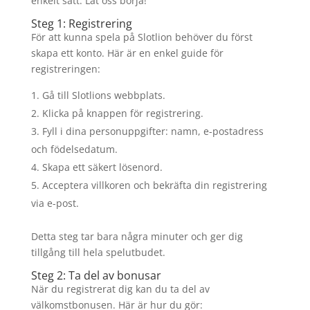
enkelt sätt. Låt oss börja!
Steg 1: Registrering
För att kunna spela på Slotlion behöver du först
skapa ett konto. Här är en enkel guide för
registreringen:
Gå till Slotlions webbplats.
Klicka på knappen för registrering.
Fyll i dina personuppgifter: namn, e-postadress
och födelsedatum.
Skapa ett säkert lösenord.
Acceptera villkoren och bekräfta din registrering
via e-post.
Detta steg tar bara några minuter och ger dig
tillgång till hela spelutbudet.
Steg 2: Ta del av bonusar
När du registrerat dig kan du ta del av
välkomstbonusen. Här är hur du gör: