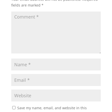
fields are marked
*
Save my name, email, and website in this