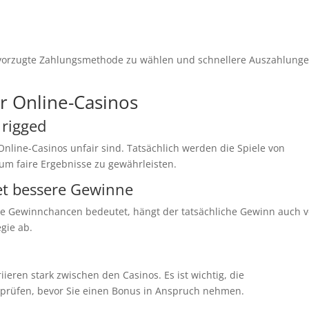
bevorzugte Zahlungsmethode zu wählen und schnellere Auszahlung
 Online-Casinos
 rigged
Online-Casinos unfair sind. Tatsächlich werden die Spiele von
 um faire Ergebnisse zu gewährleisten.
et bessere Gewinne
re Gewinnchancen bedeutet, hängt der tatsächliche Gewinn auch 
egie ab.
h
eren stark zwischen den Casinos. Es ist wichtig, die
rüfen, bevor Sie einen Bonus in Anspruch nehmen.