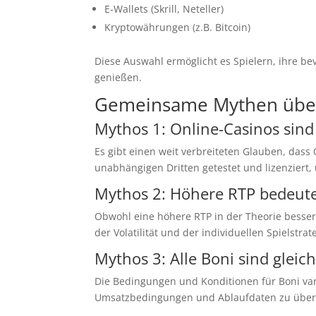
E-Wallets (Skrill, Neteller)
Kryptowährungen (z.B. Bitcoin)
Diese Auswahl ermöglicht es Spielern, ihre 
genießen.
Gemeinsame Mythen über
Mythos 1: Online-Casinos sind
Es gibt einen weit verbreiteten Glauben, dass 
unabhängigen Dritten getestet und lizenziert,
Mythos 2: Höhere RTP bedeut
Obwohl eine höhere RTP in der Theorie besse
der Volatilität und der individuellen Spielstrat
Mythos 3: Alle Boni sind gleic
Die Bedingungen und Konditionen für Boni varii
Umsatzbedingungen und Ablaufdaten zu überp