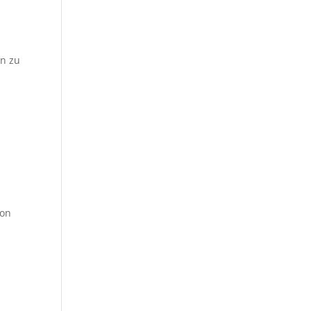
en zu
von