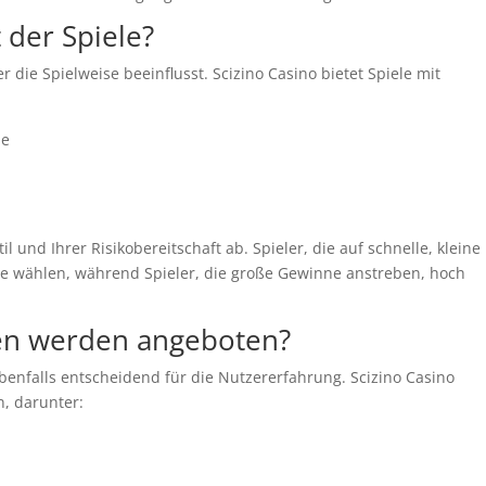
t der Spiele?
er die Spielweise beeinflusst. Scizino Casino bietet Spiele mit
ne
e
il und Ihrer Risikobereitschaft ab. Spieler, die auf schnelle, kleine
iele wählen, während Spieler, die große Gewinne anstreben, hoch
n werden angeboten?
benfalls entscheidend für die Nutzererfahrung. Scizino Casino
n, darunter: