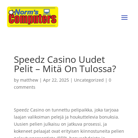
Speedz Casino Uudet
Pelit – Mitä On Tulossa?
by
matthew
|
Apr 22, 2025
|
Uncategorized
|
0
comments
Speedz Casino on tunnettu pelipaikka, joka tarjoaa
laajan valikoiman pelejä ja houkuttelevia bonuksia.
Uusien pelien julkaisu on jatkuva prosessi, ja
kokeneet pelaajat ovat erityisen kiinnostuneita pelien