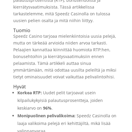
palautusprosentista (RTP), bonusehdoista ja
kierrätysvaatimuksista. Tässä artikkelissa
tarkastelemme, mitä Speedz Casinolla on tulossa
uusien pelien osalta ja mitä niihin liittyy.
Tuomio
Speedz Casino tarjoaa mielenkiintoisia uusia pelejä,
mutta on tärkeää arvioida niiden arvoa tarkasti.
Pelaajien kannattaa kiinnittää huomiota RTP:hen,
bonusehtoihin ja kierrätysvaatimuksiin ennen
pelaamista. Tämä artikkeli auttaa sinua
ymmärtämään, mitä odottaa uusilta peleiltä ja miksi
tietyt ominaisuudet voivat vaikuttaa pelivalintoihisi.
Hyvät
Korkea RTP:
Uudet pelit tarjoavat usein
kilpailukykyisiä palautusprosentteja, joiden
keskiarvo on
96%
.
Monipuolinen pelivalikoima:
Speedz Casinolla on
laaja valikoima pelejä eri kehittäjiltä, mikä lisää
valinnanvaraa.