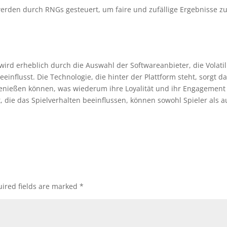
erden durch RNGs gesteuert, um faire und zufällige Ergebnisse z
wird erheblich durch die Auswahl der Softwareanbieter, die Volatil
eeinflusst. Die Technologie, die hinter der Plattform steht, sorgt da
 genießen können, was wiederum ihre Loyalität und ihr Engagement
 die das Spielverhalten beeinflussen, können sowohl Spieler als 
ired fields are marked
*