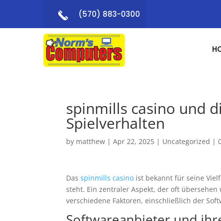
(570) 883-0300
H
spinmills casino und 
Spielverhalten
by
matthew
|
Apr 22, 2025
|
Uncategorized
|
Das
spinmills casino
ist bekannt für seine Viel
steht. Ein zentraler Aspekt, der oft übersehen
verschiedene Faktoren, einschließlich der Softw
Softwareanbieter und ihr