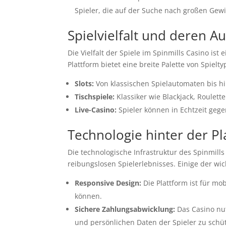
Spieler, die auf der Suche nach großen Gewi
Spielvielfalt und deren 
Die Vielfalt der Spiele im Spinmills Casino ist 
Plattform bietet eine breite Palette von Spielt
Slots:
Von klassischen Spielautomaten bis h
Tischspiele:
Klassiker wie Blackjack, Roulett
Live-Casino:
Spieler können in Echtzeit gege
Technologie hinter der Pl
Die technologische Infrastruktur des Spinmills 
reibungslosen Spielerlebnisses. Einige der wi
Responsive Design:
Die Plattform ist für mob
können.
Sichere Zahlungsabwicklung:
Das Casino nut
und persönlichen Daten der Spieler zu schü