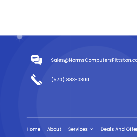
Sales@NormsComputersPittston.
(570) 883-0300
Home
About
Services
Deals And Offe