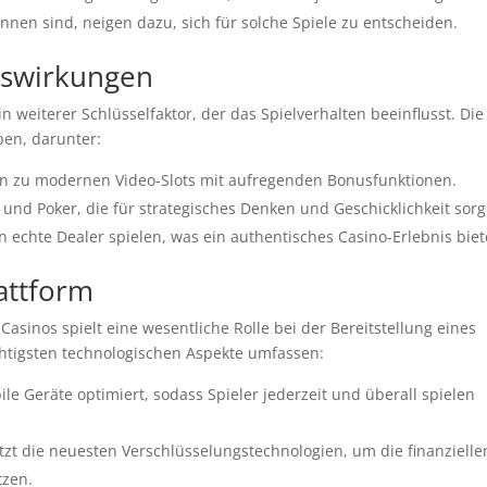
nnen sind, neigen dazu, sich für solche Spiele zu entscheiden.
Auswirkungen
ein weiterer Schlüsselfaktor, der das Spielverhalten beeinflusst. Die
ypen, darunter:
in zu modernen Video-Slots mit aufregenden Bonusfunktionen.
e und Poker, die für strategisches Denken und Geschicklichkeit sor
n echte Dealer spielen, was ein authentisches Casino-Erlebnis biet
attform
Casinos spielt eine wesentliche Rolle bei der Bereitstellung eines
chtigsten technologischen Aspekte umfassen:
ile Geräte optimiert, sodass Spieler jederzeit und überall spielen
zt die neuesten Verschlüsselungstechnologien, um die finanzielle
tzen.