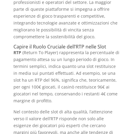
professionisti e operatori del settore. La maggior
parte di queste piattaforme si impegna a offrire
esperienze di gioco trasparenti e competitive,
integrando tecnologie avanzate e ottimizzazioni che
migliorano le possibilità di vincita senza
compromettere la sostenibilità del gioco.
Capire il Ruolo Cruciale dell’RTP nelle Slot
RTP
(Return To Player) rappresenta la percentuale di
pagamento attesa su un lungo periodo di gioco. In
termini semplici, indica quanto una slot restituisce
in media sui puntati effettuati. Ad esempio, se una
slot ha un RTP del 96%, significa che, teoricamente,
per ogni 100€ giocati, il casinò restituisce 96€ ai
giocatori nel tempo, conservando i restanti 4€ come
margine di profitto.
Nel contesto delle slot di alta qualità, l’attenzione
verso il valore dell’RTP risponde non solo alle
esigenze dei giocatori più esperti che cercano
margini più favorevoli, ma anche alle tendenze di