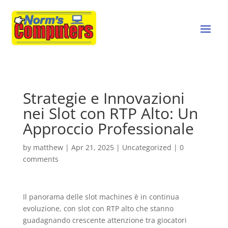
Strategie e Innovazioni
nei Slot con RTP Alto: Un
Approccio Professionale
by
matthew
|
Apr 21, 2025
|
Uncategorized
|
0
comments
Il panorama delle slot machines è in continua
evoluzione, con slot con RTP alto che stanno
guadagnando crescente attenzione tra giocatori