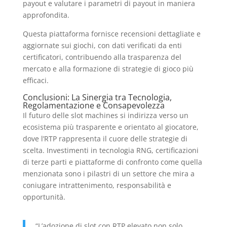
payout e valutare i parametri di payout in maniera
approfondita.
Questa piattaforma fornisce recensioni dettagliate e
aggiornate sui giochi, con dati verificati da enti
certificatori, contribuendo alla trasparenza del
mercato e alla formazione di strategie di gioco più
efficaci.
Conclusioni: La Sinergia tra Tecnologia,
Regolamentazione e Consapevolezza
Il futuro delle slot machines si indirizza verso un
ecosistema più trasparente e orientato al giocatore,
dove l’RTP rappresenta il cuore delle strategie di
scelta. Investimenti in tecnologia RNG, certificazioni
di terze parti e piattaforme di confronto come quella
menzionata sono i pilastri di un settore che mira a
coniugare intrattenimento, responsabilità e
opportunità.
“L’adozione di slot con RTP elevato non solo