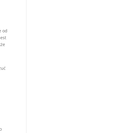
e od
jest
kże
zuć
o