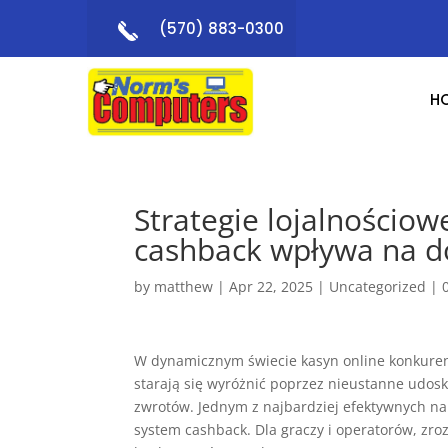
(570) 883-0300
H
Strategie lojalnościow
cashback wpływa na d
by
matthew
|
Apr 22, 2025
|
Uncategorized
|
W dynamicznym świecie kasyn online konkurenc
starają się wyróżnić poprzez nieustanne udos
zwrotów. Jednym z najbardziej efektywnych narz
system cashback. Dla graczy i operatorów, zroz