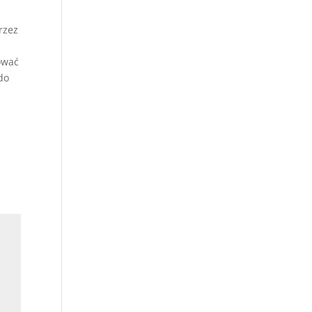
rzez
ować
do