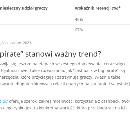
miesięczny udział graczy
Wskaźnik retencji (%)*
45%
67%
Association, 2023.
pirate” stanowi ważny trend?
zwija się jeszcze na etapach wczesnego dojrzewania, coraz więcej
alnościowe. Takie rozwiązania, jak “cashback w big pirate”, są
rzędzia, które przyciągają i zatrzymują graczy. Właśnie takie
waniu długoterminowych relacji opartych na zaufaniu i satysfakcj
o.pl/
oferuje szeroki zakres możliwości korzystania z cashback, two
lskiego rynku jest to konkretna wartość, która przekłada się na ich