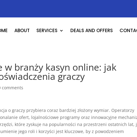
OME
ABOUT
SERVICES
DEALS AND OFFERS
CONTA
e w branży kasyn online: jak
oświadczenia graczy
0 comments
ja o graczy przybiera coraz bardziej złożony wymiar. Operatorzy
konalanie ofert, lojalnościowe programy oraz innowacyjne mechan
ędzi, które zyskuje na popularności na przestrzeni ostatnich lat, 
umienie jego roli i korzyści jest kluczowe, by z powodzeniem