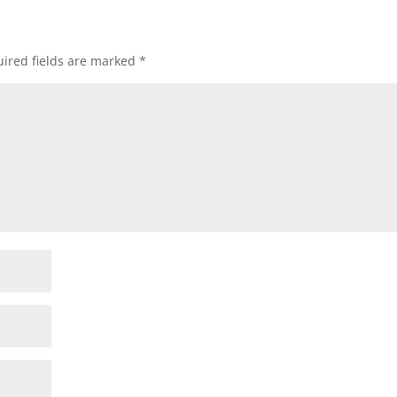
ired fields are marked
*