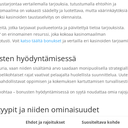
nustarjontaa vertailemalla tarjouksia, tutustumalla ehtoihin ja
maailma on vakaasti säädelty ja luotettava, mutta väärinkäytöksiä
si kasinoiden taustaselvitys on olennaista.
tä, jotka tarjoavat puolueetonta ja päivitettyä tietoa tarjouksista.
om/ on erinomainen resurssi, joka kokoaa kasinomaailman
tusti. Voit
katso täältä bonukset
ja vertailla eri kasinoiden tarjoam
nusten hyödyntämisessä
uria, vaan niiden sisältämä arvo saadaan monipuolisella strategiall
elikohtaiset rajat vaativat pelaajalta huolellista suunnittelua. Uut
mahdollistavat oppimisen ja kokemuksen kartuttamisen turvallisesti
nohtaa – bonusten hyödyntämisessä on syytä noudattaa omia rajoj
yypit ja niiden ominaisuudet
Ehdot ja rajoitukset
Suositeltava kohde