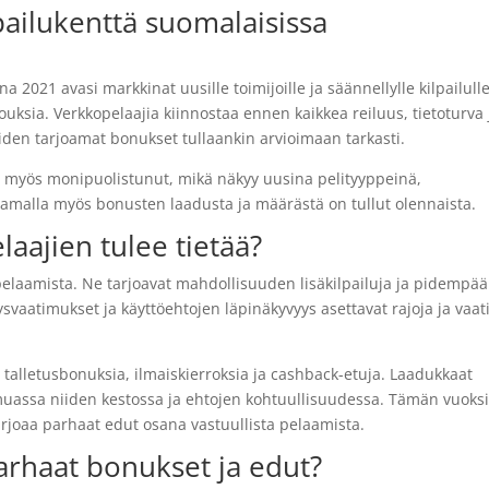
pailukenttä suomalaisissa
021 avasi markkinat uusille toimijoille ja säännellylle kilpailulle
jouksia. Verkkopelaajia kiinnostaa ennen kaikkea reiluus, tietoturva 
den tarjoamat bonukset tullaankin arvioimaan tarkasti.
t myös monipuolistunut, mikä näkyy uusina pelityyppeinä,
Samalla myös bonusten laadusta ja määrästä on tullut olennaista.
aajien tulee tietää?
elaamista. Ne tarjoavat mahdollisuuden lisäkilpailuja ja pidempää
svaatimukset ja käyttöehtojen läpinäkyvyys asettavat rajoja ja vaat
 talletusbonuksia, ilmaiskierroksia ja cashback-etuja. Laadukkaat
muassa niiden kestossa ja ehtojen kohtuullisuudessa. Tämän vuoks
tarjoaa parhaat edut osana vastuullista pelaamista.
parhaat bonukset ja edut?