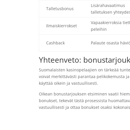
Lisärahavaatimus
Talletusbonus
talletuksen yhteyde
Vapaakierroksia tiet
Ilmaiskierrokset
peleihin
Cashback
Palaute osasta häviö
Yhteenveto: bonustarjouk
Suomalaisten kasinopelaajien on tärkeää tuntea
voivat merkittävästi parantaa pelikokemusta ja
käyttää oikein ja vastuullisesti.
Oikean bonustarjouksen etsiminen vaatii hieman 
bonukset, tekevät tästä prosessista huomattav
vastuullisesti ja ottaa bonukset osaksi kokonais