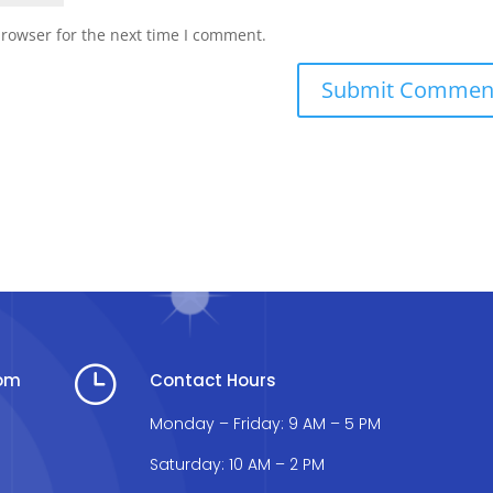
browser for the next time I comment.
}
com
Contact Hours
Monday – Friday: 9 AM – 5 PM
Saturday: 10 AM – 2 PM