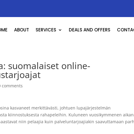
OME
ABOUT
SERVICES
DEALS AND OFFERS
CONTA
: suomalaiset online-
starjoajat
0 comments
sina kasvaneet merkittävästi, johtuen lupajärjestelmän
vasta kiinnostuksesta rahapeleihin. Kuluneen vuosikymmenen aika
 haastavat niin pelaajia kuin palveluntarjoajiakin saavuttamaan par