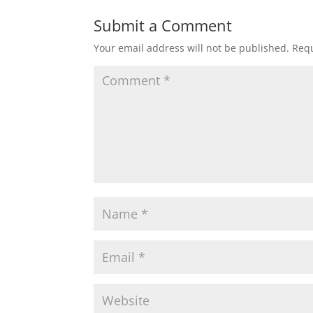
Submit a Comment
Your email address will not be published.
Requ