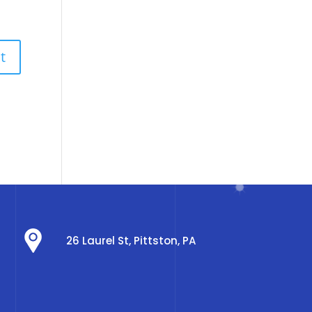
26 Laurel St, Pittston, PA