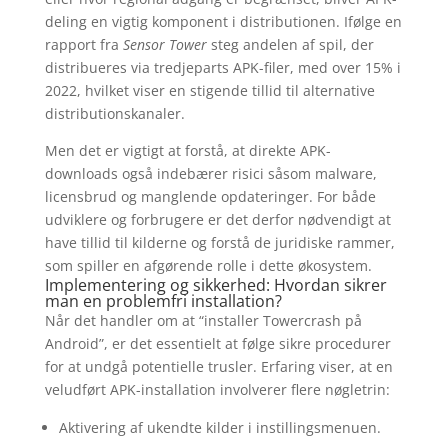
deling en vigtig komponent i distributionen. Ifølge en
rapport fra
Sensor Tower
steg andelen af spil, der
distribueres via tredjeparts APK-filer, med over 15% i
2022, hvilket viser en stigende tillid til alternative
distributionskanaler.
Men det er vigtigt at forstå, at direkte APK-
downloads også indebærer risici såsom malware,
licensbrud og manglende opdateringer. For både
udviklere og forbrugere er det derfor nødvendigt at
have tillid til kilderne og forstå de juridiske rammer,
som spiller en afgørende rolle i dette økosystem.
Implementering og sikkerhed: Hvordan sikrer
man en problemfri installation?
Når det handler om at “installer Towercrash på
Android”, er det essentielt at følge sikre procedurer
for at undgå potentielle trusler. Erfaring viser, at en
veludført APK-installation involverer flere nøgletrin:
Aktivering af ukendte kilder i instillingsmenuen.