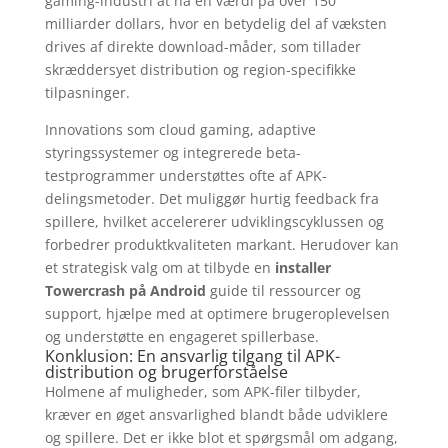
gaming-industri at nå en værdi på over 150
milliarder dollars, hvor en betydelig del af væksten
drives af direkte download-måder, som tillader
skræddersyet distribution og region-specifikke
tilpasninger.
Innovations som cloud gaming, adaptive
styringssystemer og integrerede beta-
testprogrammer understøttes ofte af APK-
delingsmetoder. Det muliggør hurtig feedback fra
spillere, hvilket accelererer udviklingscyklussen og
forbedrer produktkvaliteten markant. Herudover kan
et strategisk valg om at tilbyde en
installer
Towercrash på Android
guide til ressourcer og
support, hjælpe med at optimere brugeroplevelsen
og understøtte en engageret spillerbase.
Konklusion: En ansvarlig tilgang til APK-
distribution og brugerforståelse
Holmene af muligheder, som APK-filer tilbyder,
kræver en øget ansvarlighed blandt både udviklere
og spillere. Det er ikke blot et spørgsmål om adgang,