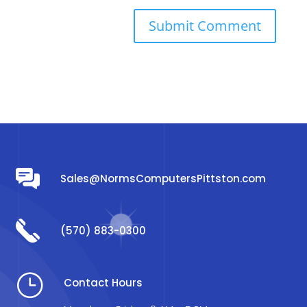
Sales@NormsComputersPittston.com
(570) 883-0300
}
Contact Hours