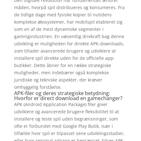
Den digitale revolution har fundamentalt ændret
måden, hvorpå spil distribueres og konsumeres. Fra
de tidlige dage med fysiske kopier til nutidens
komplekse økosystemer, har mobilspil etableret sig
som en af de mest dynamiske segmenter i
gamingindustrien. En væsentlig drivkraft bag denne
udvikling er muligheden for direkte APK-downloads,
som tillader avancerede brugere og udviklere at
installere spil direkte uden for de officielle app-
butikker. Dette åbner for en række strategiske
muligheder, men indebærer også komplekse
juridiske og tekniske aspekter, der kræver
omhyggelig forståelse.
APK-filer og deres strategiske betydning:
Hvorfor er direct download en gamechanger?
APK (Android Application Package) filer giver
udviklere og avancerede brugere fleksibilitet til at
installere og teste spil uden begrænsninger, som
ofte er forbundet med Google Play Butik. Især i
tilfælde hvor spil er tilpasset sene udviklingsstadier,
eller hvor regional adgang er begrænset, bliver APK-