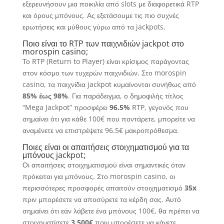
εξερευνήσουν μια ποικιλία από slots με διαφορετικά RTP
και όρους μπόνους. Ας εξετάσουμε τις πιο συχνές
ερωτήσεις και μύθους γύρω από τα jackpots.
Ποιο είναι το RTP των παιχνιδιών jackpot στο
morospin casino;
Το RTP (Return to Player) είναι κρίσιμος παράγοντας
στον κόσμο των τυχερών παιχνιδιών. Στο morospin
casino, τα παιχνίδια jackpot κυμαίνονται συνήθως από
85% έως 98%
. Για παράδειγμα, ο δημοφιλής τίτλος
“Mega Jackpot” προσφέρει
96.5%
RTP, γεγονός που
σημαίνει ότι για κάθε 100€ που ποντάρετε, μπορείτε να
αναμένετε να επιστρέψετε 96.5€ μακροπρόθεσμα.
Ποιες είναι οι απαιτήσεις στοιχηματισμού για τα
μπόνους jackpot;
Οι απαιτήσεις στοιχηματισμού είναι σημαντικές όταν
πρόκειται για μπόνους. Στο morospin casino, οι
περισσότερες προσφορές απαιτούν στοιχηματισμό
35x
πριν μπορέσετε να αποσύρετε τα κέρδη σας. Αυτό
σημαίνει ότι εάν λάβετε ένα μπόνους 100€, θα πρέπει να
στοιχηματίσετε
3,500€
πριν μπορέσετε να κάνετε