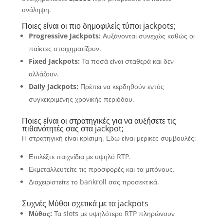
ανάληψη.
Ποιες είναι οι πιο δημοφιλείς τύποι jackpots;
Progressive Jackpots:
Αυξάνονται συνεχώς καθώς οι
παίκτες στοιχηματίζουν.
Fixed Jackpots:
Τα ποσά είναι σταθερά και δεν
αλλάζουν.
Daily Jackpots:
Πρέπει να κερδηθούν εντός
συγκεκριμένης χρονικής περιόδου.
Ποιες είναι οι στρατηγικές για να αυξήσετε τις
πιθανότητές σας στα jackpot;
Η στρατηγική είναι κρίσιμη. Εδώ είναι μερικές συμβουλές:
Επιλέξτε παιχνίδια με υψηλό RTP.
Εκμεταλλευτείτε τις προσφορές και τα μπόνους.
Διαχειριστείτε το bankroll σας προσεκτικά.
Συχνές Μύθοι σχετικά με τα jackpots
Μύθος:
Τα slots με υψηλότερο RTP πληρώνουν