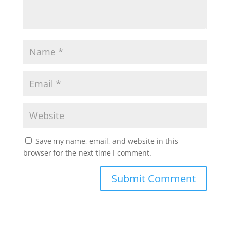
Save my name, email, and website in this
browser for the next time I comment.