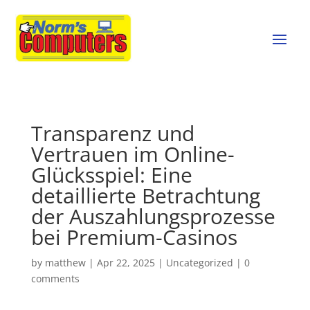
Transparenz und
Vertrauen im Online-
Glücksspiel: Eine
detaillierte Betrachtung
der Auszahlungsprozesse
bei Premium-Casinos
by
matthew
|
Apr 22, 2025
|
Uncategorized
|
0
comments