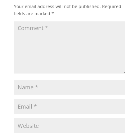
Your email address will not be published.
Required
fields are marked
*