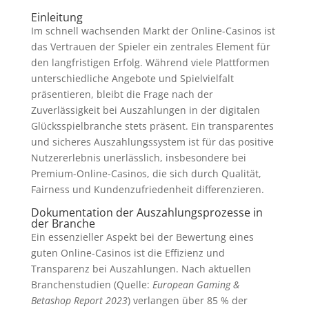
Einleitung
Im schnell wachsenden Markt der Online-Casinos ist
das Vertrauen der Spieler ein zentrales Element für
den langfristigen Erfolg. Während viele Plattformen
unterschiedliche Angebote und Spielvielfalt
präsentieren, bleibt die Frage nach der
Zuverlässigkeit bei Auszahlungen in der digitalen
Glücksspielbranche stets präsent. Ein transparentes
und sicheres Auszahlungssystem ist für das positive
Nutzererlebnis unerlässlich, insbesondere bei
Premium-Online-Casinos, die sich durch Qualität,
Fairness und Kundenzufriedenheit differenzieren.
Dokumentation der Auszahlungsprozesse in
der Branche
Ein essenzieller Aspekt bei der Bewertung eines
guten Online-Casinos ist die Effizienz und
Transparenz bei Auszahlungen. Nach aktuellen
Branchenstudien (Quelle:
European Gaming &
Betashop Report 2023
) verlangen über 85 % der