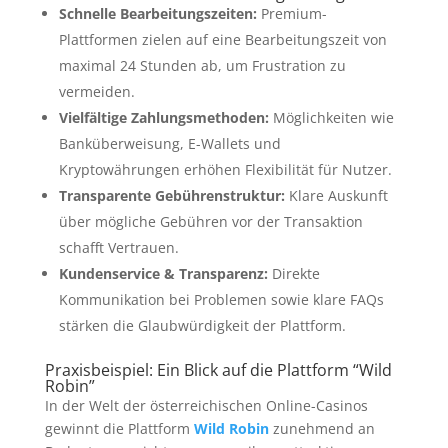
Schnelle Bearbeitungszeiten:
Premium-
Plattformen zielen auf eine Bearbeitungszeit von
maximal 24 Stunden ab, um Frustration zu
vermeiden.
Vielfältige Zahlungsmethoden:
Möglichkeiten wie
Banküberweisung, E-Wallets und
Kryptowährungen erhöhen Flexibilität für Nutzer.
Transparente Gebührenstruktur:
Klare Auskunft
über mögliche Gebühren vor der Transaktion
schafft Vertrauen.
Kundenservice & Transparenz:
Direkte
Kommunikation bei Problemen sowie klare FAQs
stärken die Glaubwürdigkeit der Plattform.
Praxisbeispiel: Ein Blick auf die Plattform “Wild
Robin”
In der Welt der österreichischen Online-Casinos
gewinnt die Plattform
Wild Robin
zunehmend an