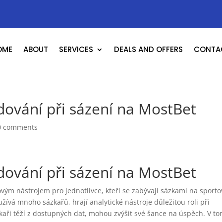
OME
ABOUT
SERVICES
DEALS AND OFFERS
CONTA
dování při sázení na MostBet
0 comments
dování při sázení na MostBet
čovým nástrojem pro jednotlivce, kteří se zabývají sázkami na sporto
žívá mnoho sázkařů, hrají analytické nástroje důležitou roli při
kaři těží z dostupných dat, mohou zvýšit své šance na úspěch. V t