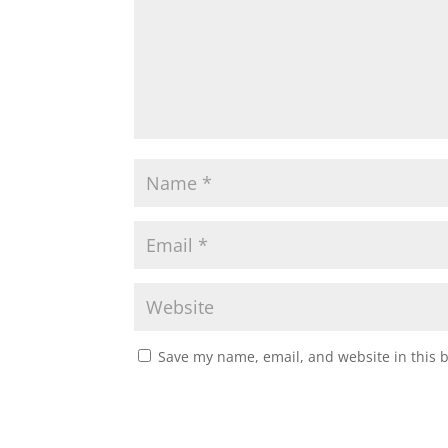
Save my name, email, and website in this 