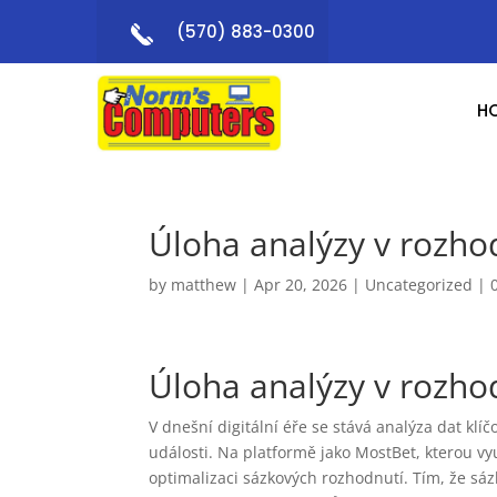
(570) 883-0300
H
Úloha analýzy v rozho
by
matthew
|
Apr 20, 2026
|
Uncategorized
|
Úloha analýzy v rozho
V dnešní digitální éře se stává analýza dat klí
události. Na platformě jako MostBet, kterou vyu
optimalizaci sázkových rozhodnutí. Tím, že sáz