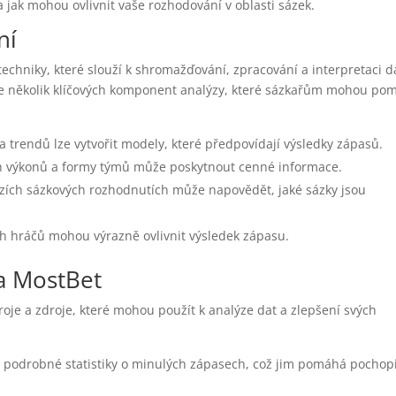
 jak mohou ovlivnit vaše rozhodování v oblasti sázek.
ní
techniky, které slouží k shromažďování, zpracování a interpretaci d
uje několik klíčových komponent analýzy, které sázkařům mohou po
a trendů lze vytvořit modely, které předpovídají výsledky zápasů.
 výkonů a formy týmů může poskytnout cenné informace.
ozích sázkových rozhodnutích může napovědět, jaké sázky jsou
h hráčů mohou výrazně ovlivnit výsledek zápasu.
na MostBet
roje a zdroje, které mohou použít k analýze dat a zlepšení svých
 podrobné statistiky o minulých zápasech, což jim pomáhá pochop