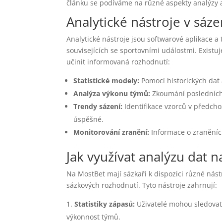
článku se podíváme na různé aspekty analýzy a
Analytické nástroje v sáze
Analytické nástroje jsou softwarové aplikace a 
souvisejících se sportovními událostmi. Exist
učinit informovaná rozhodnutí:
Statistické modely:
Pomocí historických dat 
Analýza výkonu týmů:
Zkoumání posledních
Trendy sázení:
Identifikace vzorců v předch
úspěšné.
Monitorování zranění:
Informace o zraněníc
Jak využívat analýzu dat 
Na MostBet mají sázkaři k dispozici různé nást
sázkových rozhodnutí. Tyto nástroje zahrnují:
Statistiky zápasů:
Uživatelé mohou sledovat
výkonnost týmů.