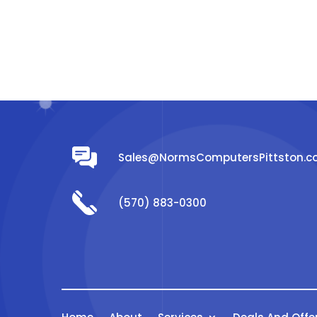
Sales@NormsComputersPittston.
(570) 883-0300