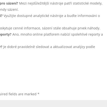
 pro sázení?
Mezi nejdůležitější nástroje patří statistické modely,
endy sázení.
í?
Využijte dostupné analytické nástroje a buďte informováni o
oskytuje cenné informace, sázení stále obsahuje prvek náhody.
eporty?
Ano, mnoho online platforem nabízí spolehlivé reporty a
y?
Je dobré pravidelně sledovat a aktualizovat analýzy podle
ired fields are marked
*