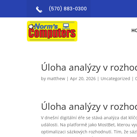
(570) 883-0300
H
Úloha analýzy v rozho
by
matthew
|
Apr 20, 2026
|
Uncategorized
|
Úloha analýzy v rozho
V dnešní digitální éře se stává analýza dat klí
události. Na platformě jako MostBet, kterou vyu
optimalizaci sázkových rozhodnutí. Tím, že sáz