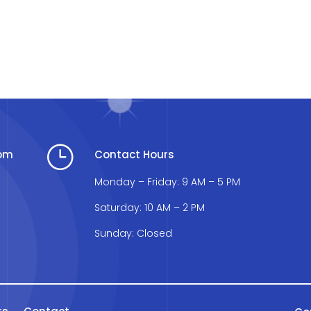
}
com
Contact Hours
Monday – Friday: 9 AM – 5 PM
Saturday: 10 AM – 2 PM
Sunday: Closed