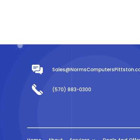
Sales@NormsComputersPittston.
(570) 883-0300