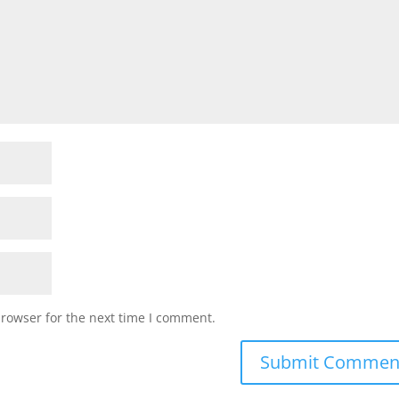
browser for the next time I comment.