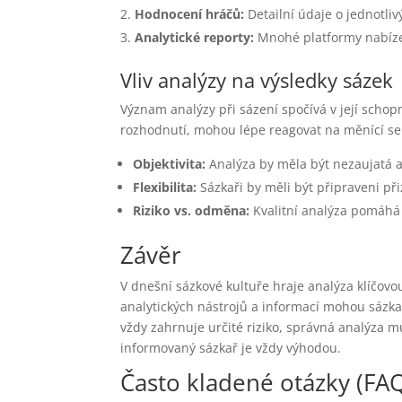
Hodnocení hráčů:
Detailní údaje o jednotliv
Analytické reporty:
Mnohé platformy nabízejí
Vliv analýzy na výsledky sázek
Význam analýzy při sázení spočívá v její schop
rozhodnutí, mohou lépe reagovat na měnící se si
Objektivita:
Analýza by měla být nezaujatá a
Flexibilita:
Sázkaři by měli být připraveni př
Riziko vs. odměna:
Kvalitní analýza pomáhá s
Závěr
V dnešní sázkové kultuře hraje analýza klíčovo
analytických nástrojů a informací mohou sázkař
vždy zahrnuje určité riziko, správná analýza 
informovaný sázkař je vždy výhodou.
Často kladené otázky (FA