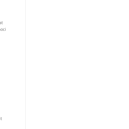
at
moci
it