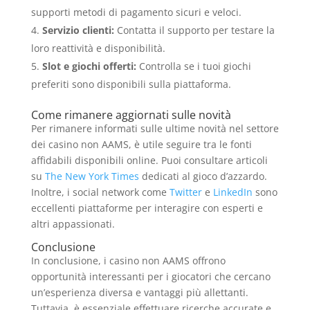
supporti metodi di pagamento sicuri e veloci.
Servizio clienti:
Contatta il supporto per testare la
loro reattività e disponibilità.
Slot e giochi offerti:
Controlla se i tuoi giochi
preferiti sono disponibili sulla piattaforma.
Come rimanere aggiornati sulle novità
Per rimanere informati sulle ultime novità nel settore
dei casino non AAMS, è utile seguire tra le fonti
affidabili disponibili online. Puoi consultare articoli
su
The New York Times
dedicati al gioco d’azzardo.
Inoltre, i social network come
Twitter
e
LinkedIn
sono
eccellenti piattaforme per interagire con esperti e
altri appassionati.
Conclusione
In conclusione, i casino non AAMS offrono
opportunità interessanti per i giocatori che cercano
un’esperienza diversa e vantaggi più allettanti.
Tuttavia, è essenziale effettuare ricerche accurate e