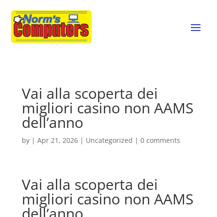
Vai alla scoperta dei
migliori casino non AAMS
dell’anno
by
|
Apr 21, 2026
|
Uncategorized
|
0 comments
Vai alla scoperta dei
migliori casino non AAMS
dell’anno