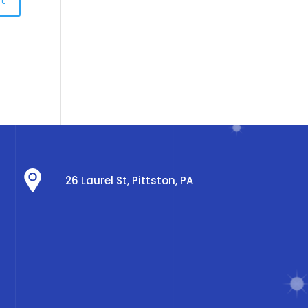
26 Laurel St, Pittston, PA