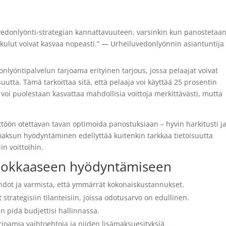
 vedonlyönti-strategian kannattavuuteen, varsinkin kun panostetaa
sa kulut voivat kasvaa nopeasti.” — Urheiluvedonlyönnin asiantuntija
nlyöntipalvelun tarjoama erityinen tarjous, jossa pelaajat voivat
uutta. Tämä tarkoittaa sitä, että pelaaja voi käyttää 25 prosentin
oi puolestaan kasvattaa mahdollisia voittoja merkittävästi, mutta
yttöön otettavan tavan optimoida panostuksiaan – hyvin harkitusti j
aksun hyödyntäminen edellyttää kuitenkin tarkkaa tietoisuutta
in voittoihin.
ehokkaaseen hyödyntämiseen
hdot ja varmista, että ymmärrät kokonaiskustannukset.
trategisiin tilanteisiin, joissa odotusarvo on edullinen.
n pidä budjettisi hallinnassa.
rjoamia vaihtoehtoja ja niiden lisämaksuesityksiä.