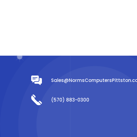
Sales@NormsComputersPittston.
(570) 883-0300