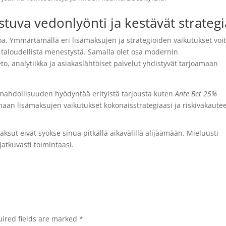
tuva vedonlyönti ja kestävät strategi
toa. Ymmärtämällä eri lisämaksujen ja strategioiden vaikutukset voi
taloudellista menestystä. Samalla olet osa modernin
to, analytiikka ja asiakaslähtöiset palvelut yhdistyvät tarjoamaan
 mahdollisuuden hyödyntää erityistä tarjousta kuten
Ante Bet 25%
an lisämaksujen vaikutukset kokonaisstrategiaasi ja riskivakaute
aksut eivät syökse sinua pitkällä aikavälillä alijäämään. Mieluusti
jatkuvasti toimintaasi.
ired fields are marked
*