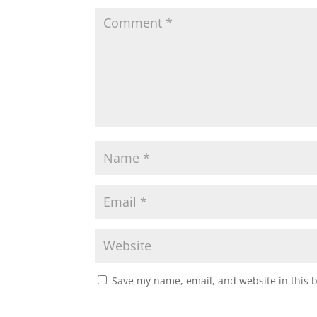
Save my name, email, and website in this 