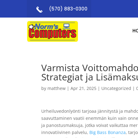
(570) 883-0300
H
Varmista Voittomahdol
Strategiat ja Lisämaks
by
matthew
|
Apr 21, 2025
|
Uncategorized
|
Urheiluvedonlyönti tarjoaa jännitystä ja mahd
saavuttaminen vaatii enemmän kuin vain onnen. 
ja panostusmaksuja, jotka voivat vaikuttaa merk
innovatiivinen palvelu,
Big Bass Bonanza
, tar