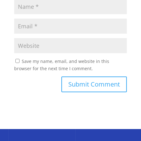
Save my name, email, and website in this
browser for the next time I comment.