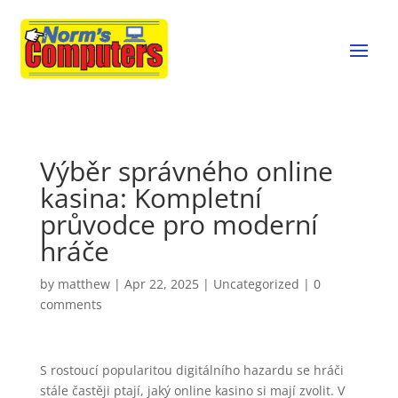
Výběr správného online
kasina: Kompletní
průvodce pro moderní
hráče
by
matthew
|
Apr 22, 2025
|
Uncategorized
|
0
comments
S rostoucí popularitou digitálního hazardu se hráči
stále častěji ptají, jaký online kasino si mají zvolit. V