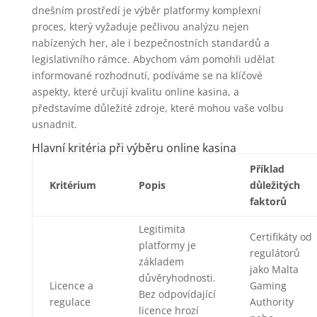
dnešním prostředí je výběr platformy komplexní
proces, který vyžaduje pečlivou analýzu nejen
nabízených her, ale i bezpečnostních standardů a
legislativního rámce. Abychom vám pomohli udělat
informované rozhodnutí, podíváme se na klíčové
aspekty, které určují kvalitu online kasina, a
představíme důležité zdroje, které mohou vaše volbu
usnadnit.
Hlavní kritéria při výběru online kasina
Příklad
Kritérium
Popis
důležitých
faktorů
Legitimita
Certifikáty od
platformy je
regulátorů
základem
jako Malta
důvěryhodnosti.
Licence a
Gaming
Bez odpovídající
regulace
Authority
licence hrozí