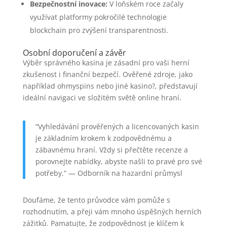
Bezpečnostní inovace:
V loňském roce začaly
využívat platformy pokročilé technologie
blockchain pro zvýšení transparentnosti.
Osobní doporučení a závěr
Výběr správného kasina je zásadní pro vaši herní
zkušenost i finanční bezpečí. Ověřené zdroje, jako
například ohmyspins nebo jiné kasino?, představují
ideální navigaci ve složitém světě online hraní.
“Vyhledávání prověřených a licencovaných kasin
je základním krokem k zodpovědnému a
zábavnému hraní. Vždy si přečtěte recenze a
porovnejte nabídky, abyste našli to pravé pro své
potřeby.” — Odborník na hazardní průmysl
Doufáme, že tento průvodce vám pomůže s
rozhodnutím, a přeji vám mnoho úspěšných herních
zážitků. Pamatujte, že zodpovědnost je klíčem k