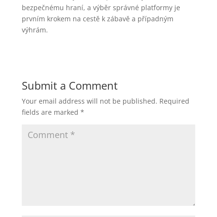
bezpečnému hraní, a výběr správné platformy je
prvním krokem na cestě k zábavě a případným
výhrám.
Submit a Comment
Your email address will not be published.
Required
fields are marked
*