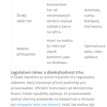
Rozmanitost
her od
Automaty,
Široký
renomovaných
ruleta,
výběr her
výrobců zvyšuje
blackjack,
zážitek a šance
živé kasino.
na výhru.
Hraní na mobilu
by mělo být
Optimalizace
Mobilní
stejně
webu nebo
přístupnost
komfortní jako
aplikace.
na desktopu.
Legislativní rámec a důvěryhodnost trhu
V České republice je online hazardní hry regulovány
zákonem, který stanovuje přísné podmínky pro
provozovatele. Oficiální licencování od Ministerstva
financí České republiky zajišťuje, že provozovatelé
splňují všechny požadavky na bezpečnost a férovost
(viz
ohmyspins nebo jiné kasino?
)
. Hráči tak mohou být