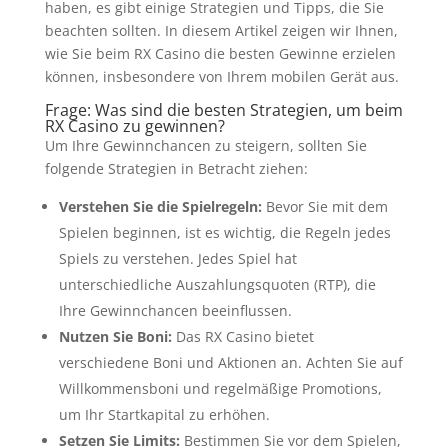
haben, es gibt einige Strategien und Tipps, die Sie
beachten sollten. In diesem Artikel zeigen wir Ihnen,
wie Sie beim RX Casino die besten Gewinne erzielen
können, insbesondere von Ihrem mobilen Gerät aus.
Frage: Was sind die besten Strategien, um beim
RX Casino zu gewinnen?
Um Ihre Gewinnchancen zu steigern, sollten Sie
folgende Strategien in Betracht ziehen:
Verstehen Sie die Spielregeln:
Bevor Sie mit dem
Spielen beginnen, ist es wichtig, die Regeln jedes
Spiels zu verstehen. Jedes Spiel hat
unterschiedliche Auszahlungsquoten (RTP), die
Ihre Gewinnchancen beeinflussen.
Nutzen Sie Boni:
Das RX Casino bietet
verschiedene Boni und Aktionen an. Achten Sie auf
Willkommensboni und regelmäßige Promotions,
um Ihr Startkapital zu erhöhen.
Setzen Sie Limits:
Bestimmen Sie vor dem Spielen,