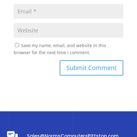
Save my name, email, and website in this
browser for the next time I comment.
Sales@NormsComputersPittston.com