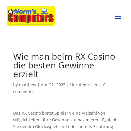
Wie man beim RX Casino
die besten Gewinne
erzielt
by
matthew
|
Apr 22, 2025
|
Uncategorized
|
0
comments
Das RX Casino bietet Spielern eine Vielzahl von
Möglichkeiten, ihre Gewinne zu maximieren. Egal, ob
Sie neu im Glücksspiel sind oder bereits Erfahrung